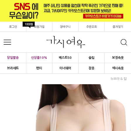
1000원
로그인
회원가입
장바구니
주문조회
즐겨찾기
당일발송
신상품10%
베스트50
슬립
보정속옷
브라세트
팬티
이너웨어
잠옷
섹시속옷
누브라 & 탑