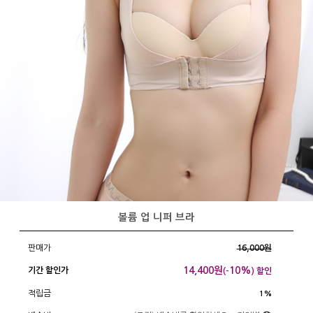
볼륨 업 니퍼 브라
판매가
16,000원
14,400
원
10%
기간 할인가
(-
) 할인
적립금
1%