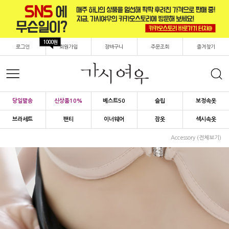
1000원
로그인
회원가입
장바구니
주문조회
즐겨찾기
당일발송
신상품10%
베스트50
슬립
보정속옷
브라세트
팬티
이너웨어
잠옷
섹시속옷
Accessory (전체보기)