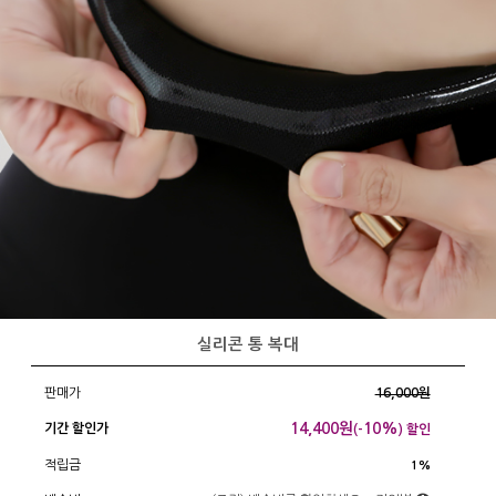
실리콘 통 복대
판매가
16,000원
14,400
원
10%
기간 할인가
(-
) 할인
적립금
1%