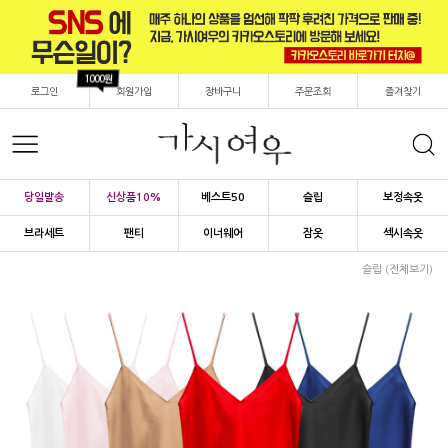
1000원
로그인
회원가입
장바구니
주문조회
즐겨찾기
당일발송
신상품10%
베스트50
슬립
보정속옷
브라세트
팬티
이너웨어
잠옷
섹시속옷
슬립 (전체보기)