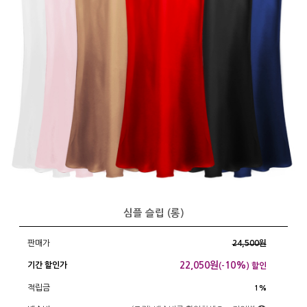
심플 슬립 (롱)
판매가
24,500원
22,050
원
10%
기간 할인가
(-
) 할인
적립금
1%