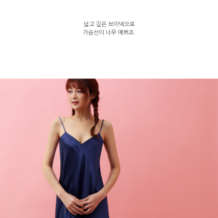
넓고 깊은 브이넥으로
가슴선이 너무 예쁘죠.