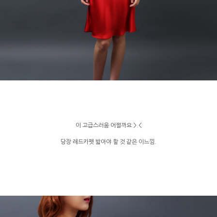
이 고급스러움 어쩔까요 >.<
당장 레드카펫 밟아야 할 것 같은 이느낌.