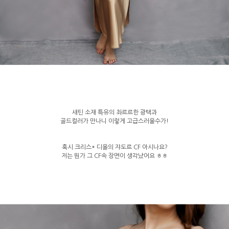
새틴 소재 특유의 촤르르한 광택과
골드컬러가 만나니 이렇게 고급스러울수가!
혹시 크리스* 디올의 쟈도르 CF 아시나요?
저는 뭔가 그 CF속 장면이 생각났어요 ㅎㅎ