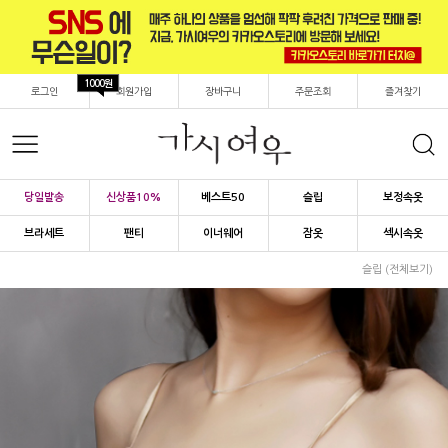
1000원
로그인
회원가입
장바구니
주문조회
즐겨찾기
당일발송
신상품10%
베스트50
슬립
보정속옷
브라세트
팬티
이너웨어
잠옷
섹시속옷
슬립 (전체보기)