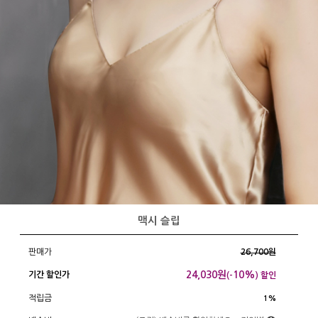
맥시 슬립
판매가
26,700원
24,030
원
10%
기간 할인가
(-
) 할인
적립금
1%