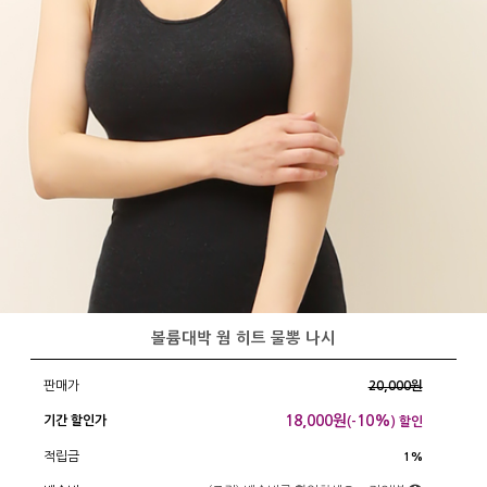
볼륨대박 웜 히트 물뽕 나시
판매가
20,000원
18,000
원
10%
기간 할인가
(-
) 할인
적립금
1%