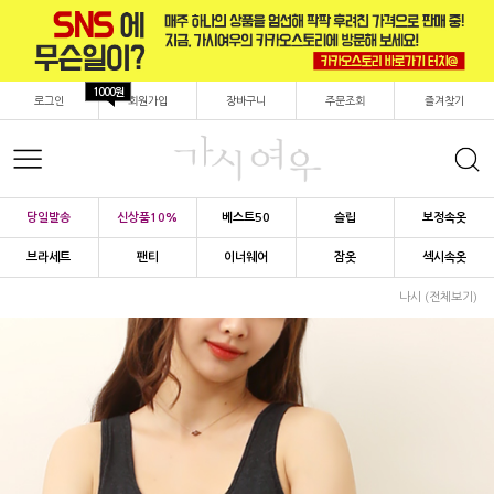
1000원
로그인
회원가입
장바구니
주문조회
즐겨찾기
당일발송
신상품10%
베스트50
슬립
보정속옷
브라세트
팬티
이너웨어
잠옷
섹시속옷
나시 (전체보기)