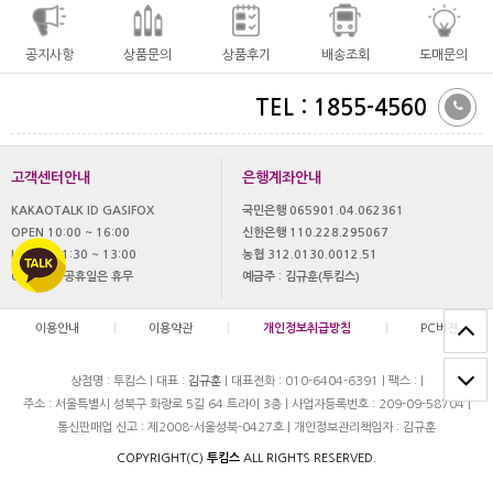
공지사항
상품문의
상품후기
배송조회
도매문의
TEL : 1855-4560
고객센터안내
은행계좌안내
KAKAOTALK ID GASIFOX
국민은행 065901.04.062361
OPEN 10:00 ~ 16:00
신한은행 110.228.295067
LUNCH 11:30 ~ 13:00
농협 312.0130.0012.51
OFF 토,일 공휴일은 휴무
예금주 : 김규훈(투킴스)
이용안내
|
이용약관
|
개인정보취급방침
|
PC버젼
상점명 : 투킴스
|
대표 :
김규훈
|
대표전화 : 010-6404-6391
|
팩스 :
|
주소 : 서울특별시 성북구 화랑로 5길 64 트라이 3층
|
사업자등록번호 : 209-09-58704
|
통신판매업 신고 : 제2008-서울성북-0427호
|
개인정보관리책임자 : 김규훈
COPYRIGHT(C)
투킴스
ALL RIGHTS RESERVED.