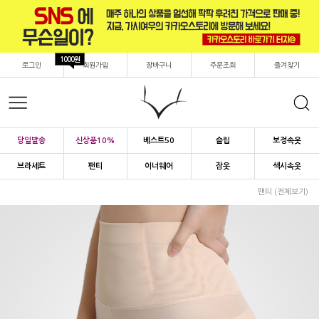
1000원
로그인
회원가입
장바구니
주문조회
즐겨찾기
당일발송
신상품10%
베스트50
슬립
보정속옷
브라세트
팬티
이너웨어
잠옷
섹시속옷
팬티 (전체보기)