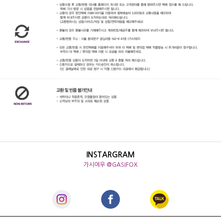
INSTARGRAM
가시여우 @GASIFOX