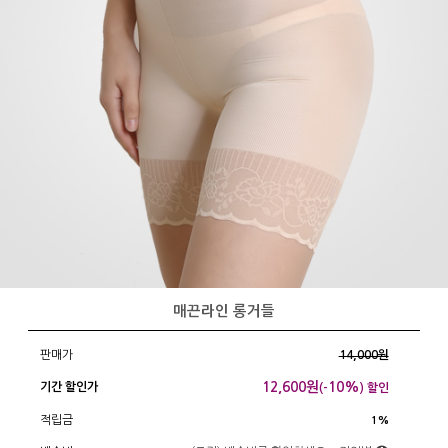
매끈라인 롱거들
판매가
14,000원
12,600
원
10%
기간 할인가
(-
) 할인
적립금
1%