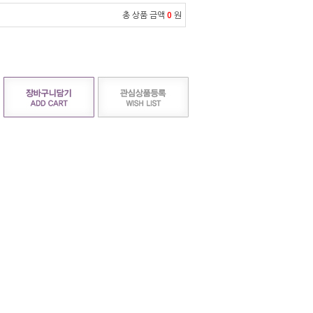
총 상품 금액
0
원