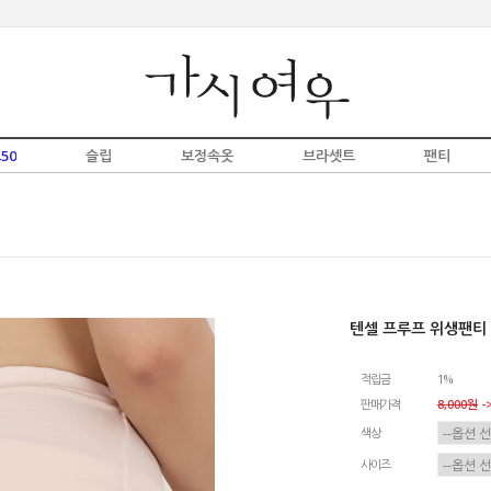
50
슬립
보정속옷
브라셋트
팬티
텐셀 프루프 위생팬티
적립금
1%
판매가격
8,000원
->
색상
사이즈