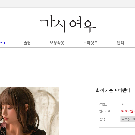
50
슬립
보정속옷
브라셋트
팬티
화려 가운 + 티팬티
적립금
1%
판매가격
26,000원
-
선택