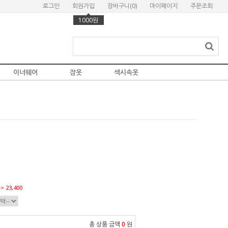
로그인
회원가입
장바구니(
0
)
마이페이지
주문조회
1000원
이너웨어
잠옷
섹시속옷
> 23,400
총 상품 금액
0
원