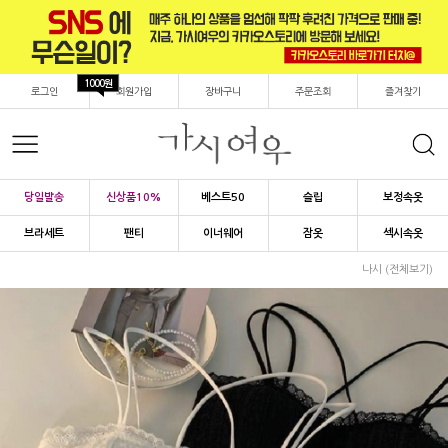
1000원
로그인
회원가입
장바구니
주문조회
즐겨찾기
당일발송
신상품10%
베스트50
슬립
보정속옷
브라세트
팬티
이너웨어
잠옷
섹시속옷
나시 (전체보기)