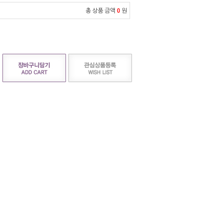
총 상품 금액
0
원