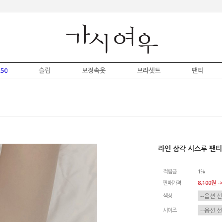
50
슬립
보정속옷
브라셋트
팬티
라인 삼각 시스루 팬티
적립금
1%
판매가격
8,100원
->
색상
사이즈