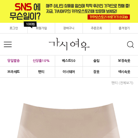
1000원
로그인
회원가입
장바구니
주문조회
즐겨찾기
당일발송
신상품10%
베스트50
슬립
보정속옷
브라세트
팬티
이너웨어
잠옷
섹시속옷
팬티 (전체보기)