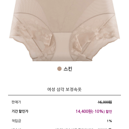
여성 삼각 보정속옷
판매가
16,000원
14,400
원
10%
기간 할인가
(-
) 할인
적립금
1%