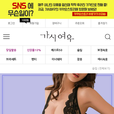
1000원
로그인
회원가입
장바구니
주문조회
즐겨찾기
당일발송
신상품10%
베스트50
슬립
보정속옷
브라세트
팬티
이너웨어
잠옷
섹시속옷
슬립 (전체보기)