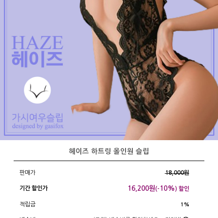
헤이즈 하트링 올인원 슬립
판매가
18,000원
16,200
원
10%
기간 할인가
(-
) 할인
적립금
1%