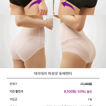
데이데이 파워넷 똥배팬티
판매가
17,000원
8,500
원
50%
기간 할인가
(-
) 할인
적립금
1%