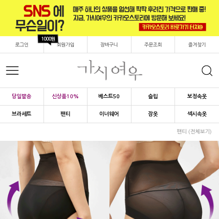
1000원
로그인
회원가입
장바구니
주문조회
즐겨찾기
당일발송
신상품10%
베스트50
슬립
보정속옷
브라세트
팬티
이너웨어
잠옷
섹시속옷
팬티 (전체보기)