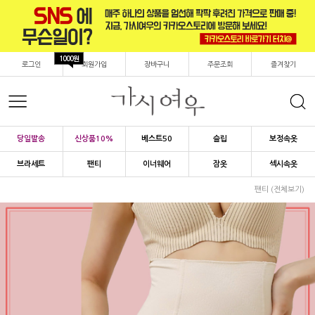
1000원
로그인
회원가입
장바구니
주문조회
즐겨찾기
당일발송
신상품10%
베스트50
슬립
보정속옷
브라세트
팬티
이너웨어
잠옷
섹시속옷
팬티 (전체보기)