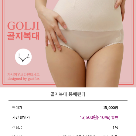
골지복대 똥배팬티
판매가
15,000원
13,500
원
10%
기간 할인가
(-
) 할인
적립금
1%