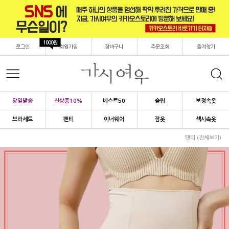
1000원
로그인
회원가입
장바구니
주문조회
즐겨찾기
당일발송
신상품10%
베스트50
슬립
보정속옷
브라세트
팬티
이너웨어
잠옷
섹시속옷
팬티 (전체보기)