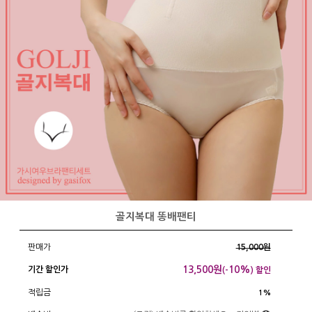
골지복대 똥배팬티
판매가
15,000원
13,500
원
10%
기간 할인가
(-
) 할인
적립금
1%