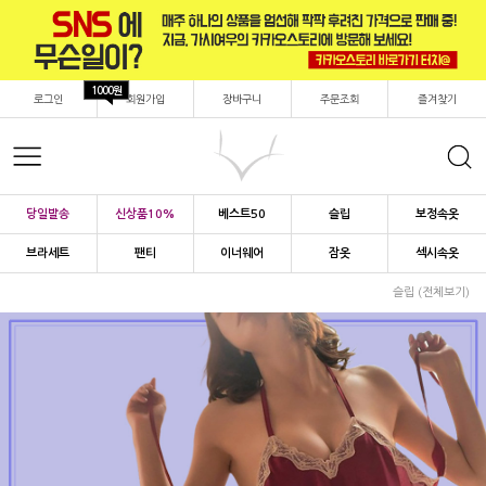
1000원
로그인
회원가입
장바구니
주문조회
즐겨찾기
당일발송
신상품10%
베스트50
슬립
보정속옷
브라세트
팬티
이너웨어
잠옷
섹시속옷
슬립 (전체보기)