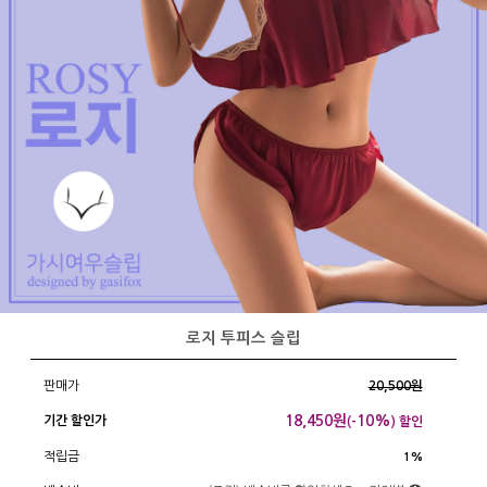
로지 투피스 슬립
판매가
20,500원
18,450
원
10%
기간 할인가
(-
) 할인
적립금
1%