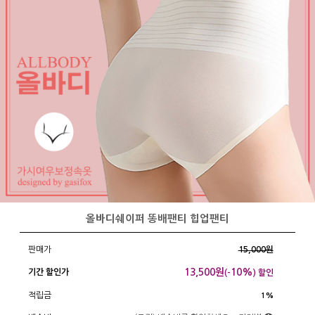
올바디쉐이퍼 똥배팬티 힙업팬티
판매가
15,000원
13,500
원
10%
기간 할인가
(-
) 할인
적립금
1%