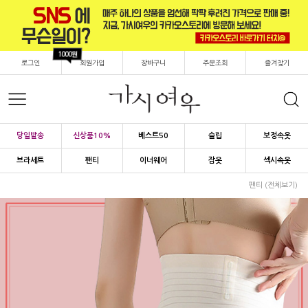
1000원
로그인
회원가입
장바구니
주문조회
즐겨찾기
당일발송
신상품10%
베스트50
슬립
보정속옷
브라세트
팬티
이너웨어
잠옷
섹시속옷
팬티 (전체보기)