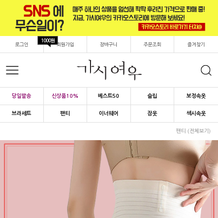
1000원
로그인
회원가입
장바구니
주문조회
즐겨찾기
당일발송
신상품10%
베스트50
슬립
보정속옷
브라세트
팬티
이너웨어
잠옷
섹시속옷
팬티 (전체보기)