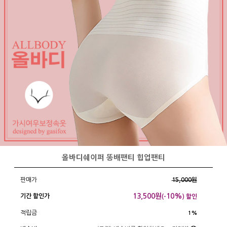
올바디쉐이퍼 똥배팬티 힙업팬티
판매가
15,000원
13,500
원
10%
기간 할인가
(-
) 할인
적립금
1%