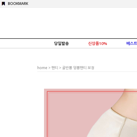
BOOKMARK
당일발송
신상품10%
베스트
home
>
팬티
> 골반뽕 엉뽕팬티 보정