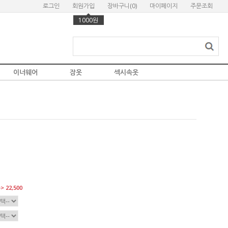
로그인
회원가입
장바구니(
0
)
마이페이지
주문조회
1000원
이너웨어
잠옷
섹시속옷
> 22,500