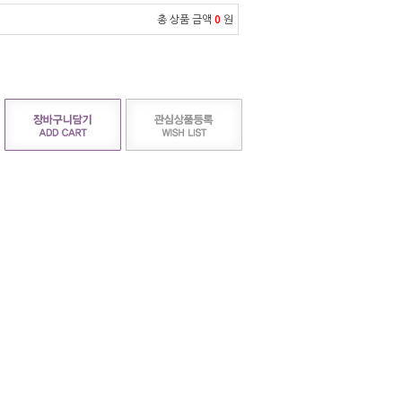
총 상품 금액
0
원