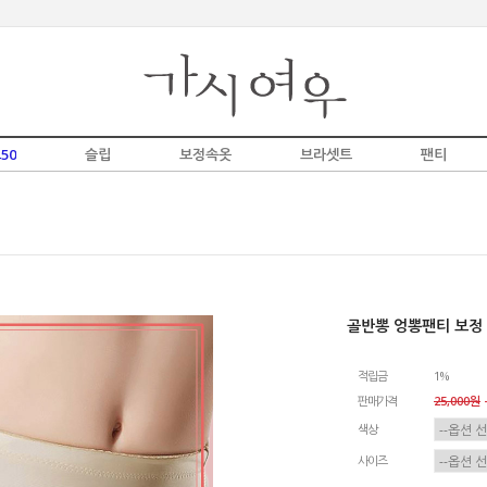
50
슬립
보정속옷
브라셋트
팬티
골반뽕 엉뽕팬티 보정
적립금
1%
판매가격
25,000원
-
색상
사이즈