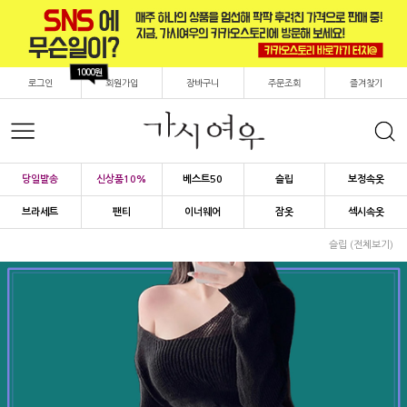
1000원
로그인
회원가입
장바구니
주문조회
즐겨찾기
당일발송
신상품10%
베스트50
슬립
보정속옷
브라세트
팬티
이너웨어
잠옷
섹시속옷
슬립 (전체보기)