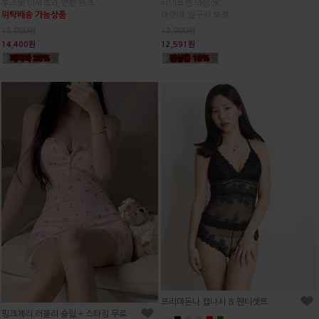
타이트한 의상ok
루즈핏 티셔츠와 편한 팬츠
아랫배,옆구리 보정
위탁배송 가능상품
13,990원
18,000원
12,591원
14,400원
프리마돈나 캡나시 & 팬티셋트
핑크체리 러블리 슬립 + 스타킹 무료증정