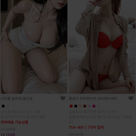
시티룸 밑트임 올인원
클로이 하트팬던트 브라팬티세트
■
■
■
■
■
■
■
■
■
시스루 레이스와 망사 소재
심플하고 베이직한 모던한 디자인
앞 뒤 디자인이 다른 반전 매력
왕뽕브라와 노라인 팬티(C컵이상은 기본패
위탁배송 가능상품
드)
75A~85F / 7가지 컬러
17,500원
29,000원
15,750원