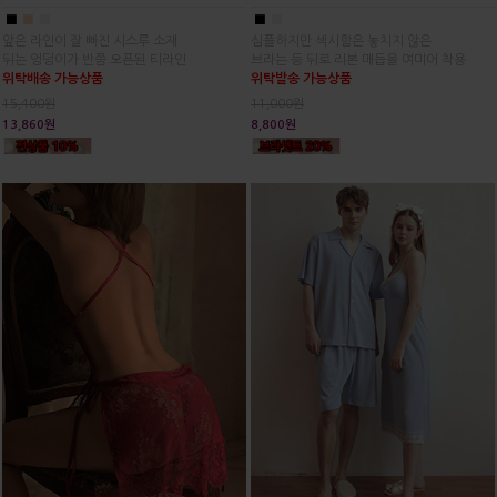
■
■
■
■
■
앞은 라인이 잘 빠진 시스루 소재
심플하지만 섹시함은 놓치지 않은
뒤는 엉덩이가 반쯤 오픈된 티라인
브라는 등 뒤로 리본 매듭을 여미어 착용
위탁배송 가능상품
위탁발송 가능상품
15,400원
11,000원
13,860원
8,800원