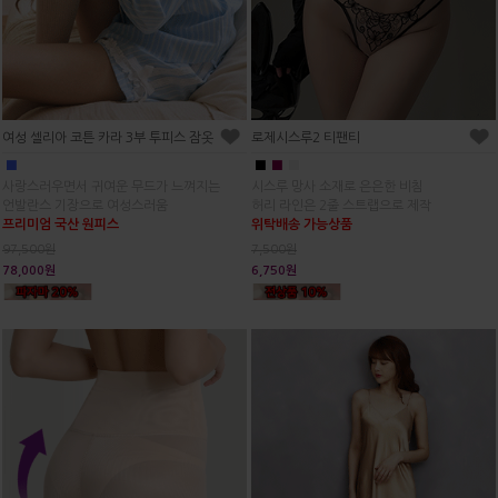
여성 셀리아 코튼 카라 3부 투피스 잠옷
로제시스루2 티팬티
■
■
■
■
사랑스러우면서 귀여운 무드가 느껴지는
시스루 망사 소재로 은은한 비침
언발란스 기장으로 여성스러움
허리 라인은 2줄 스트랩으로 제작
프리미엄 국산 원피스
위탁배송 가능상품
97,500원
7,500원
78,000원
6,750원