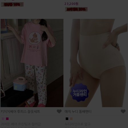
23,200원
매직 누디 똥배팬티
키치치베어 투피스 잠옷세트
■
■
■
■
누디라인으로 얇고
귀여운 베어 프린팅과 컬러감