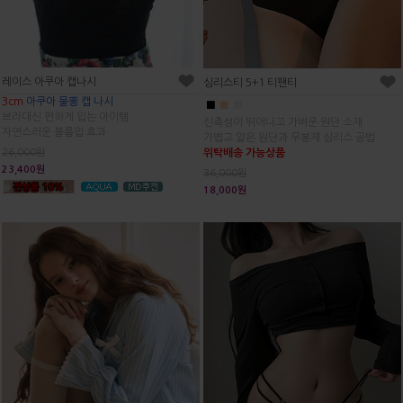
레이스 아쿠아 캡나시
심리스티 5+1 티팬티
3cm
아쿠아 물뽕 캡 나시
■
■
■
브라대신 편하게 입는 아이템
신축성이 뛰어나고 가벼운 원단 소재
자연스러운 볼륨업 효과
가볍고 얇은 원단과 무봉제 심리스 공법
위탁배송 가능상품
26,000원
23,400원
36,000원
18,000원