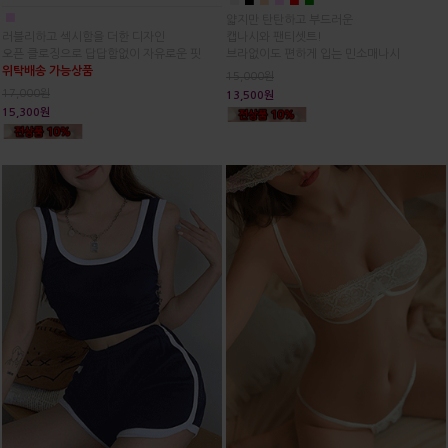
■
■
■
■
■
■
■
얇지만 탄탄하고 부드러운
러블리하고 섹시함을 더한 디자인
캡나시와 팬티셋트!
오픈 클로징으로 답답함없이 자유로운 핏
브라없이도 편하게 입는 민소매나시
위탁배송 가능상품
15,000원
17,000원
13,500원
15,300원