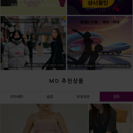
MD 추천상품
브라세트
슬립
보정속옷
잠옷