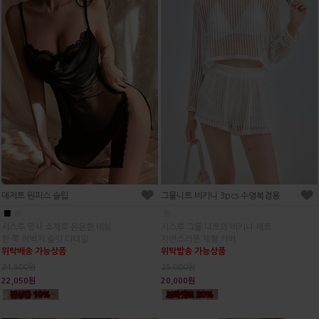
데저트 원피스 슬립
그물니트 비키니 3pcs 수영복겸용
■
■
■
시스루 망사 소재로 은은한 비침
시스루 그물 니트와 비키니 세트
한 쪽 허벅지 슬릿 디테일
자연스러운 체형 커버
위탁배송 가능상품
위탁발송 가능상품
24,500원
25,000원
22,050원
20,000원