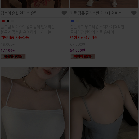
딥브이 슬릿 원피스 슬립
커플 앙쥬 골지스판 민소매 원피스 홈웨어(2C)
■
■
■
■
■
플로럴 레이스와 깊이감의 딥V 라인
쫀쫀하고 부드러운 소재가 매력적인
볼륨과 곡선을 우아하게 드러내는
골지스판 원단의 커플 홈웨어
위탁배송 가능상품
여성 / 남성 / 커플
19,000원
67,500원
17,100원
54,000원