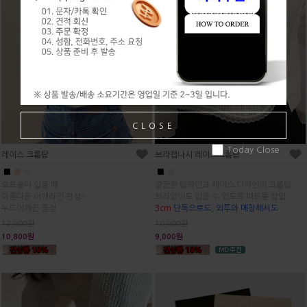
CLOSE
Today Close
레이스 크롭탑
브라캡나시 레이스크롭탑
■
■
■
■
■
오프숄더 입을 때
깔끔한 탑라인과 레이스 디자인의 크롭탑
아름다운 어깨라인 완성~
브라없이도 입을 수 있도록 패드를 삽입
누드어깨끈 증정
3cm
단독으로도, 외투와 매칭해서도
12,000원
10,000원
10,800원
9,000원