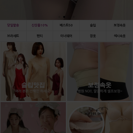
당일발송
신상품10%
베스트50
슬립
보정속옷
브라세트
팬티
이너웨어
잠옷
섹시속옷