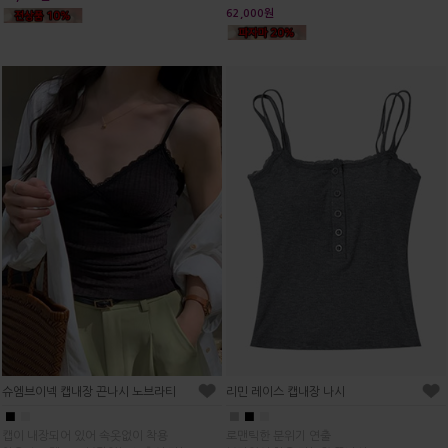
62,000원
슈엠브이넥 캡내장 끈나시 노브라티
리민 레이스 캡내장 나시
■
■
■
■
■
캡이 내장되어 있어 속옷없이 착용
로맨틱한 분위기 연출