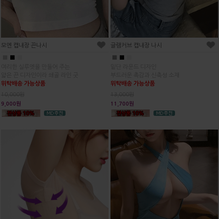
모엔 캡내장 끈나시
글램커브 캡내장 나시
■
■
■
■
■
■
여리한 실루엣을 만들어 주는
밑단 라운드 디자인
얇은 끈 디자인이라 쇄골 라인 굿
부드러운 촉감과 신축성 소재
위탁배송 가능상품
위탁배송 가능상품
10,000원
13,000원
9,000원
11,700원