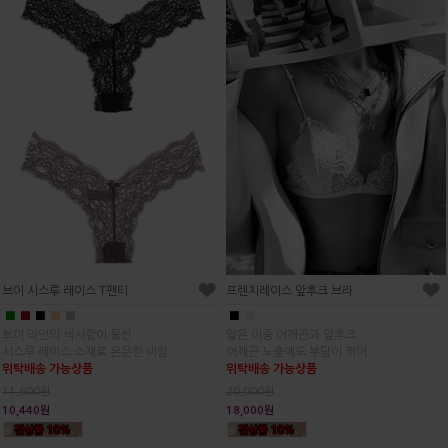
브이 시스루 레이스 T팬티
프렌치레이스 앞후크 브라
■
■
■
■
■
■
■
브이 라인의 섹시함이 물씬
얇은 이중 어깨끈과 앞후크
시스루 레이스 소재로 은은한 비침
어깨끈 노출에도 부담이 적어
위탁배송 가능상품
위탁배송 가능상품
11,600원
20,000원
10,440원
18,000원