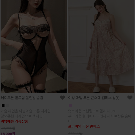
레이오픈 밑트임 올인원 슬립
여성 마델 코튼 끈소매 원피스 잠옷
■
■
■
가슴 라인을 아슬아슬 오픈 디자인
멋스러운 프린팅으로 퀄리티 up!
밑오픈형 디자인으로 섹시 UP
부드러운 컬러에 디자인까지 사로잡은 홈웨
위탁배송 가능상품
어
프리미엄 국산 원피스
20,000원
77,500원
18,000원