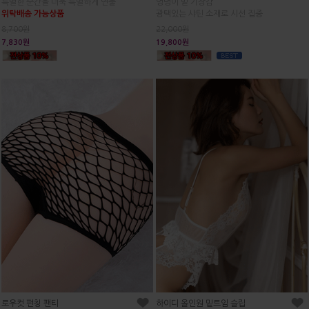
엉덩이 밑 기장감
특별한 순간을 더욱 특별하게 연출
광택있는 샤틴 소재로 시선 집중
위탁배송 가능상품
22,000원
8,700원
19,800원
7,830원
로우컷 펀칭 팬티
하이디 올인원 밑트임 슬립