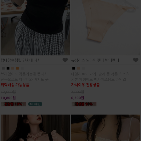
캡내장슬림핏 민소매 나시
뉴심리스 노라인 팬티 반티팬티
■
■
■
■
■
■
■
■
브라없이도 착용가능한 캡나시
데일리로도 요가, 발레 등 각종 스포츠
단독으로도 아우터와 매치도 굿
기본 체형에도 빅사이즈용도 라인업
위탁배송 가능상품
가시여우 전용상품
12,000원
7,000원
10,800원
6,300원