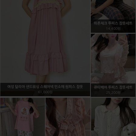
레이스 가슴골가리개
5,400원
그물니트 비키니 3pcs 수영
쿨냉감 심리스 브라
복겸용
9,000원
20,000원