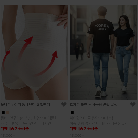
올바디쉐이퍼 똥배팬티 힙업팬티
로카티 블랙 남녀공용 반팔 쿨링
■
■
■
똥배, 옆구리살 보정, 힙업으로 애플힘
하이퀄리티 쿨 원단으로 탄생
자국 비침없는 노라인으로 디자인
이중 접합 봉제로 디테일과 내구성 UP
위탁배송 가능상품
위탁배송 가능상품
15,000원
15,000원