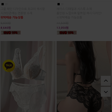
■
■
■
■
그물 패턴 디자인으로 최고의 섹시함
레이스 디테일과 시스루 소재
시크릿존에는 면혼방 소재
올인원 느낌으로 밑트임 섹시 디자인!
위탁배송 가능상품
※위탁배송 가능상품
9,600원
14,500원
8,640원
13,050원