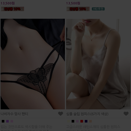
13,500원
13,500원
심플 슬립 원피스(6가지 색상)
나비자수 망사 팬티
■
■
■
■
■
■
■
■
■
고급스러운 새틴소재의 심플한 원피스
입는 것만으로도 섹시함을 더해 주는