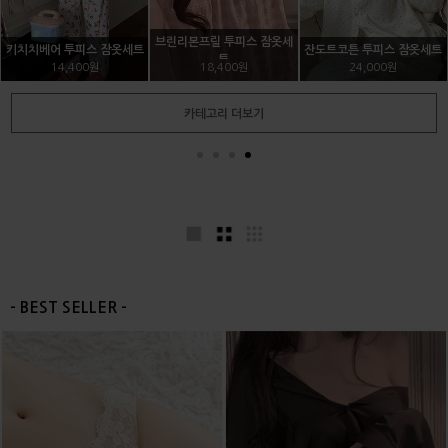
레드리본 브라팬티세트
그녀의 배드신 브라팬티세트
윙하프 누드브라
21,600원
22,400원
9,000원
카테고리 더보기
- BEST SELLER -