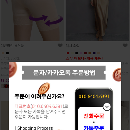
매끈라인 롱거들
맥시 슬립
■
■
■
■
■
■
■
■
■
■
L / XL / XXL
스.우.파 모니* 착용 제품 !
복부에서 허벅지까지 완벽하게 보정!
화이트 하이탑과 매치해서 난리난 바로 그 슬
올록볼록 허벅지 경계없이 매끈한 라인
립 드레스 :)
섹시하고 우아한 라인, 고급진 광택감이 명품
14,000원
못지 않아요.
12,600원
26,700원
24,030원