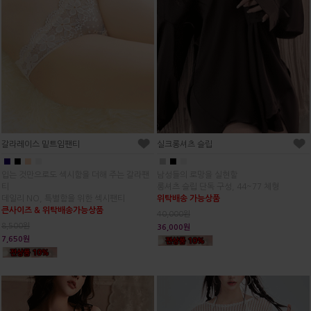
갈라레이스 밑트임팬티
실크롱셔츠 슬립
■
■
■
■
■
■
■
입는 것만으로도 섹시함을 더해 주는 갈라팬
남성들의 로망을 실현할
티
롱셔츠 슬립 단독 구성, 44~77 체형
데일리 NO, 특별함을 위한 섹시팬티
위탁배송 가능상품
큰사이즈 & 위탁배송가능상품
40,000원
8,500원
36,000원
7,650원