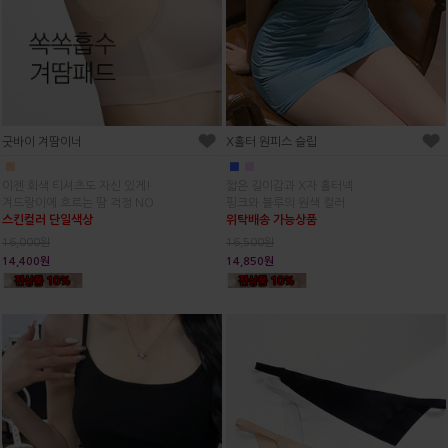
굿바이 겨땀이너
X홀터 원피스 슬립
■
■
■
이젠 회색 티셔츠도 자신 있게!
짧은 길이감과 X자 홀터넥
겨드랑이에 흐르는 땀 걱정 NO
핑크와 블루의 원색 컬러
스킨컬러 단일색상
위탁배송 가능상품
16,000원
16,500원
14,400원
14,850원