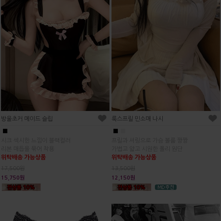
방울초커 메이드 슬립
룩스프릴 민소매 나시
■
■
■
시크 섹시한 느낌이 블랙컬러
프릴과 셔링으로 가슴 볼륨 짱짱
리본 매듭을 묶어 착용
가볍고 얇고 시원한 폴리 원단
위탁배송 가능상품
위탁배송 가능상품
17,500원
13,500원
15,750원
12,150원