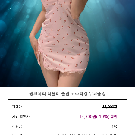
핑크체리 러블리 슬립 + 스타킹 무료증정
판매가
17,000원
15,300
원
10%
기간 할인가
(-
) 할인
적립금
1%