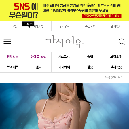
1000원
로그인
회원가입
장바구니
주문조회
즐겨찾기
당일발송
신상품10%
베스트50
슬립
보정속옷
브라세트
팬티
이너웨어
잠옷
섹시속옷
슬립 (전체보기)