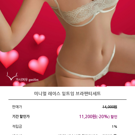
미니멀 레이스 밑트임 브라팬티세트
판매가
14,000원
11,200
원
20%
기간 할인가
(-
) 할인
적립금
1%