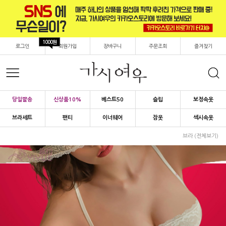
1000원
로그인
회원가입
장바구니
주문조회
즐겨찾기
당일발송
신상품10%
베스트50
슬립
보정속옷
브라세트
팬티
이너웨어
잠옷
섹시속옷
브라 (전체보기)