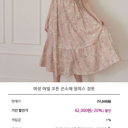
여성 마델 코튼 끈소매 원피스 잠옷
판매가
77,500원
62,000
원
20%
기간 할인가
(-
) 할인
적립금
1%