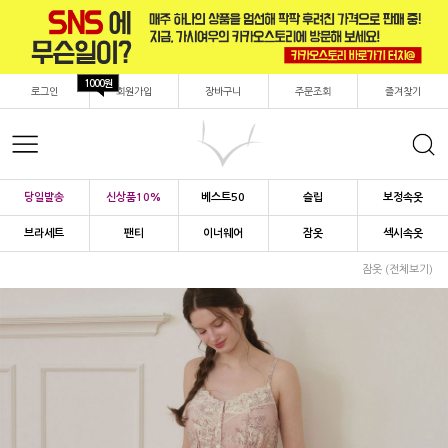
1000원
로그인
회원가입
장바구니
주문조회
즐겨찾기
당일발송
신상품10%
베스트50
슬립
보정속옷
브라세트
팬티
이너웨어
잠옷
섹시속옷
잠옷 (전체보기)