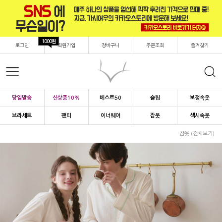
1000원
로그인
회원가입
장바구니
주문조회
즐겨찾기
당일발송
신상품10%
베스트50
슬립
보정속옷
브라세트
팬티
이너웨어
잠옷
섹시속옷
잠옷 (전체보기)