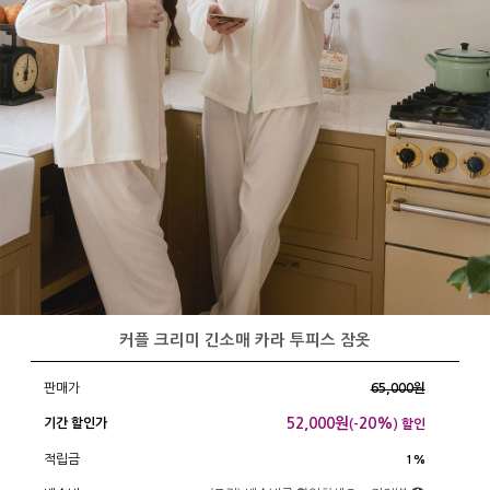
커플 크리미 긴소매 카라 투피스 잠옷
판매가
65,000원
52,000
원
20%
기간 할인가
(-
) 할인
적립금
1%