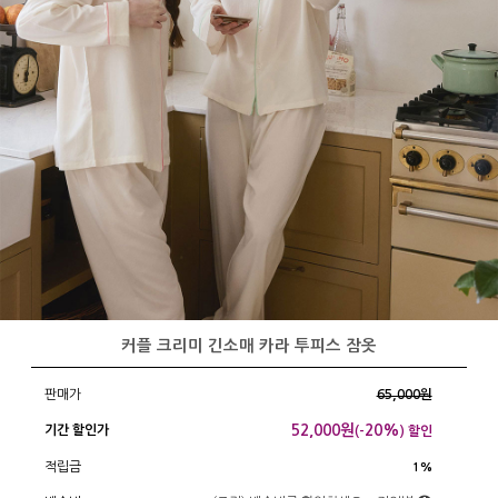
커플 크리미 긴소매 카라 투피스 잠옷
판매가
65,000원
52,000
원
20%
기간 할인가
(-
) 할인
적립금
1%