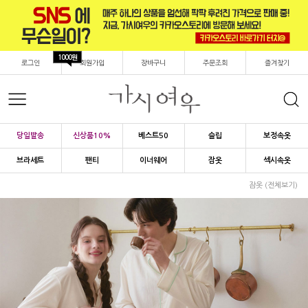
1000원
로그인
회원가입
장바구니
주문조회
즐겨찾기
당일발송
신상품10%
베스트50
슬립
보정속옷
브라세트
팬티
이너웨어
잠옷
섹시속옷
잠옷 (전체보기)