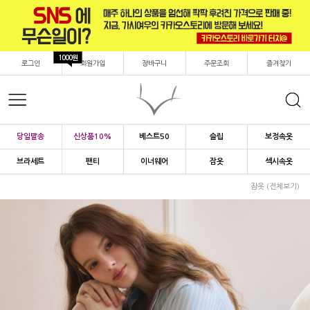
1000원
로그인
회원가입
장바구니
주문조회
즐겨찾기
당일발송
신상품10%
베스트50
슬립
보정속옷
브라세트
팬티
이너웨어
잠옷
섹시속옷
잠옷 (전체보기)