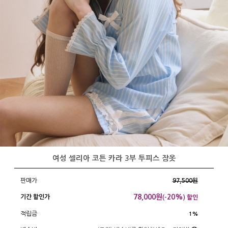
여성 셀리아 코튼 카라 3부 투피스 잠옷
판매가
97,500원
78,000
원
20%
기간 할인가
(-
) 할인
적립금
1%