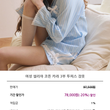
여성 셀리아 코튼 카라 3부 투피스 잠옷
판매가
97,500원
78,000
원
20%
기간 할인가
(-
) 할인
적립금
1%