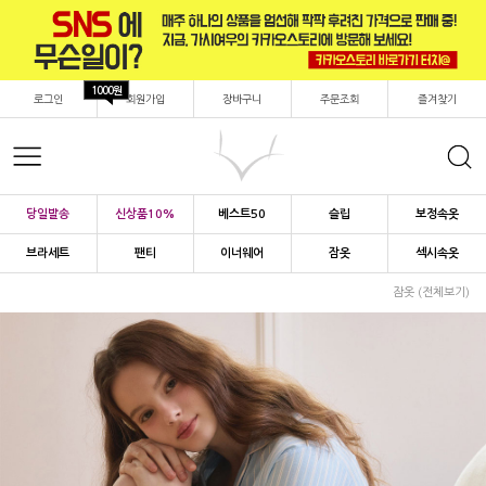
1000원
로그인
회원가입
장바구니
주문조회
즐겨찾기
당일발송
신상품10%
베스트50
슬립
보정속옷
브라세트
팬티
이너웨어
잠옷
섹시속옷
잠옷 (전체보기)