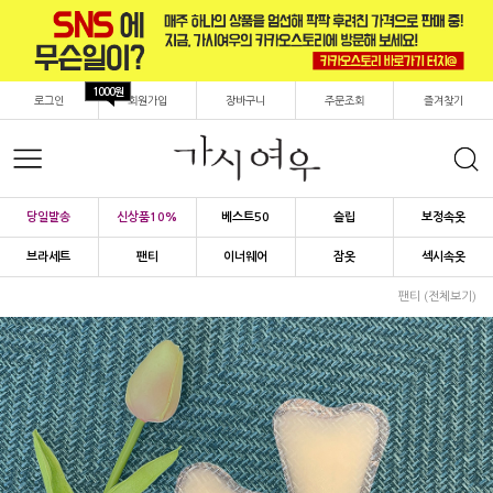
1000원
로그인
회원가입
장바구니
주문조회
즐겨찾기
당일발송
신상품10%
베스트50
슬립
보정속옷
브라세트
팬티
이너웨어
잠옷
섹시속옷
팬티 (전체보기)