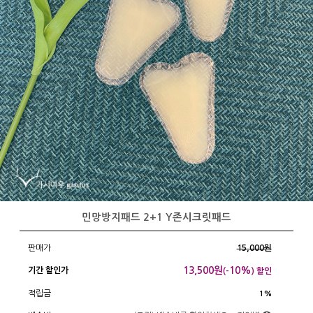
민망방지패드 2+1 Y존시크릿패드
판매가
15,000원
13,500
원
10%
기간 할인가
(-
) 할인
적립금
1%