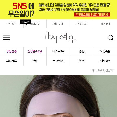
1000원
로그인
회원가입
장바구니
주문조회
즐겨찾기
당일발송
신상품10%
베스트50
슬립
보정속옷
브라세트
팬티
이너웨어
잠옷
섹시속옷
가시여우 패션잡화