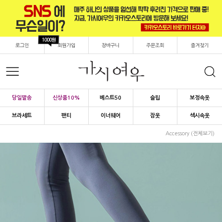
1000원
로그인
회원가입
장바구니
주문조회
즐겨찾기
당일발송
신상품10%
베스트50
슬립
보정속옷
브라세트
팬티
이너웨어
잠옷
섹시속옷
Accessory (전체보기)