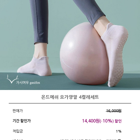
온드메쉬 요가양말 4켤레세트
판매가
16,000원
14,400
원
10%
기간 할인가
(-
) 할인
적립금
1%