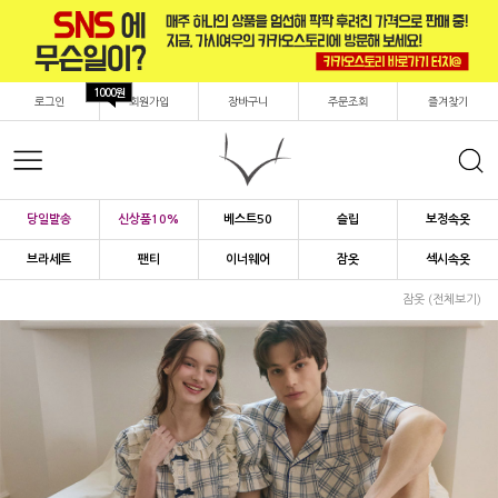
1000원
로그인
회원가입
장바구니
주문조회
즐겨찾기
당일발송
신상품10%
베스트50
슬립
보정속옷
브라세트
팬티
이너웨어
잠옷
섹시속옷
잠옷 (전체보기)