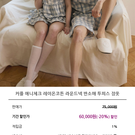
커플 애니체크 레이온코튼 라운드넥 반소매 투피스 잠옷
판매가
75,000원
60,000
원
20%
기간 할인가
(-
) 할인
적립금
1%