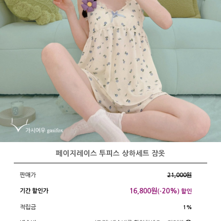
페이지레이스 투피스 상하세트 잠옷
판매가
21,000원
16,800
원
20%
기간 할인가
(-
) 할인
적립금
1%