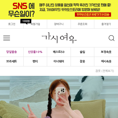
1000원
로그인
회원가입
장바구니
주문조회
즐겨찾기
당일발송
신상품10%
베스트50
슬립
보정속옷
브라세트
팬티
이너웨어
잠옷
섹시속옷
잠옷 (전체보기)