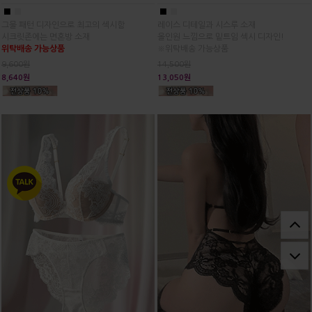
■
■
■
■
그물 패턴 디자인으로 최고의 섹시함
레이스 디테일과 시스루 소재
시크릿존에는 면혼방 소재
올인원 느낌으로 밑트임 섹시 디자인!
위탁배송 가능상품
※위탁배송 가능상품
9,600원
14,500원
8,640원
13,050원