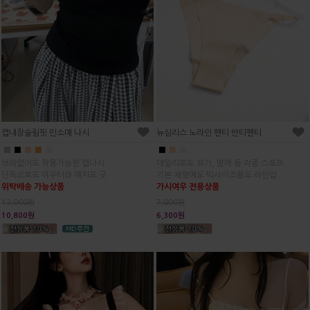
캡내장슬림핏 민소매 나시
뉴심리스 노라인 팬티 반티팬티
■
■
■
■
■
■
■
■
브라없이도 착용가능한 캡나시
데일리로도 요가, 발레 등 각종 스포츠
단독으로도 아우터와 매치도 굿
기본 체형에도 빅사이즈용도 라인업
위탁배송 가능상품
가시여우 전용상품
12,000원
7,000원
10,800원
6,300원