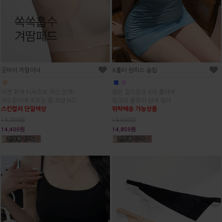
굿바이 겨땀이너
X홀터 원피스 슬립
■
■
■
이젠 회색 티셔츠도 자신 있게!
짧은 길이감과 X자 홀터넥
겨드랑이에 흐르는 땀 걱정 NO
핑크와 블루의 원색 컬러
스킨컬러 단일색상
위탁배송 가능상품
16,000원
16,500원
14,400원
14,850원