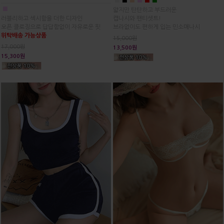
■
■
■
■
■
■
■
얇지만 탄탄하고 부드러운
러블리하고 섹시함을 더한 디자인
캡나시와 팬티셋트!
오픈 클로징으로 답답함없이 자유로운 핏
브라없이도 편하게 입는 민소매나시
위탁배송 가능상품
15,000원
17,000원
13,500원
15,300원