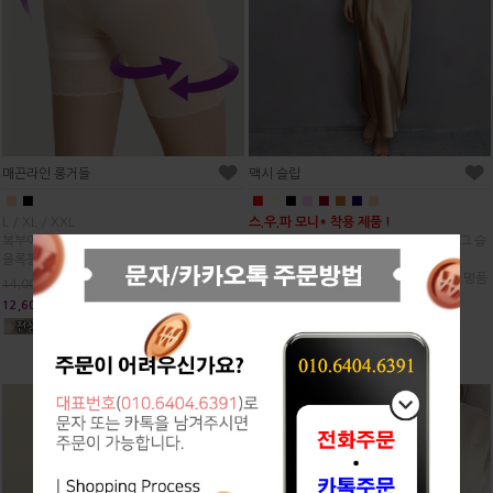
매끈라인 롱거들
맥시 슬립
■
■
■
■
■
■
■
■
■
■
L / XL / XXL
스.우.파 모니* 착용 제품 !
복부에서 허벅지까지 완벽하게 보정!
화이트 하이탑과 매치해서 난리난 바로 그 슬
올록볼록 허벅지 경계없이 매끈한 라인
립 드레스 :)
섹시하고 우아한 라인, 고급진 광택감이 명품
14,000원
못지 않아요.
12,600원
26,700원
24,030원