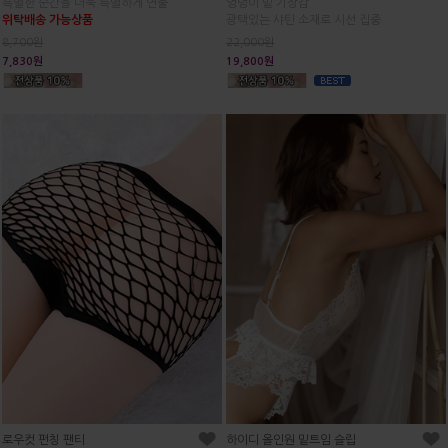
엉덩이 밑 기장감
특별한 순간을 더욱 특별하게 연출
광택있는 샤틴 소재로 시선 집중
위탁배송 가능상품
22,000원
8,700원
19,800원
7,830원
로우컷 펀칭 팬티
하이디 올인원 밑트임 슬립