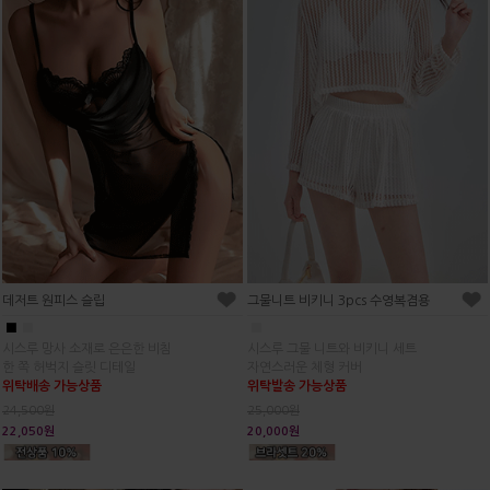
데저트 원피스 슬립
그물니트 비키니 3pcs 수영복겸용
■
■
■
시스루 망사 소재로 은은한 비침
시스루 그물 니트와 비키니 세트
한 쪽 허벅지 슬릿 디테일
자연스러운 체형 커버
위탁배송 가능상품
위탁발송 가능상품
24,500원
25,000원
22,050원
20,000원