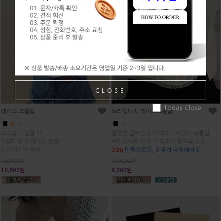
CLOSE
Today Close
레이스 크롭탑
브라캡나시 레이스크롭탑
■
■
■
■
■
오프숄더 입을 때
깔끔한 탑라인과 레이스 디자인의 크롭탑
아름다운 어깨라인 완성~
브라없이도 입을 수 있도록 패드를 삽입
누드어깨끈 증정
3cm
단독으로도, 외투와 매칭해서도
12,000원
10,000원
10,800원
9,000원