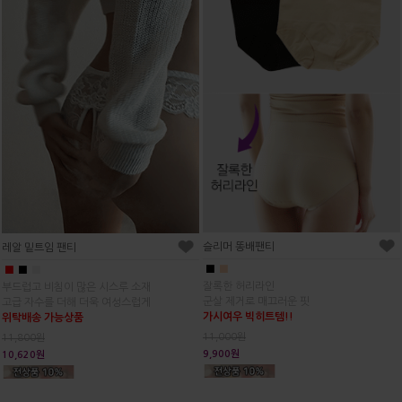
슬리머 똥배팬티
레알 밑트임 팬티
■
■
■
■
■
잘록한 허리라인
부드럽고 비침이 많은 시스루 소재
군살 제거로 매끄러운 핏
고급 자수를 더해 더욱 여성스럽게
가시여우 빅히트템!!
위탁배송 가능상품
11,000원
11,800원
9,900원
10,620원