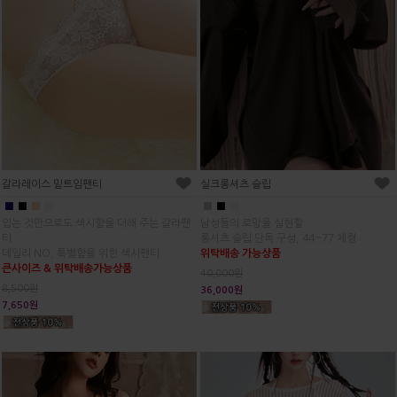
갈라레이스 밑트임팬티
실크롱셔츠 슬립
■
■
■
■
■
■
■
입는 것만으로도 섹시함을 더해 주는 갈라팬
남성들의 로망을 실현할
티
롱셔츠 슬립 단독 구성, 44~77 체형
데일리 NO, 특별함을 위한 섹시팬티
위탁배송 가능상품
큰사이즈 & 위탁배송가능상품
40,000원
8,500원
36,000원
7,650원