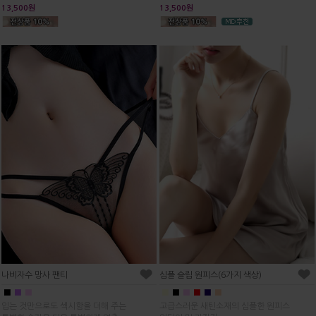
13,500원
13,500원
심플 슬립 원피스(6가지 색상)
나비자수 망사 팬티
■
■
■
■
■
■
■
■
■
고급스러운 새틴소재의 심플한 원피스
입는 것만으로도 섹시함을 더해 주는