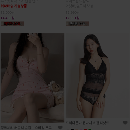
타이트한 의상ok
루즈핏 티셔츠와 편한 팬츠
아랫배,옆구리 보정
위탁배송 가능상품
13,990원
18,000원
12,591원
14,400원
프리마돈나 캡나시 & 팬티셋트
핑크체리 러블리 슬립 + 스타킹 무료증정