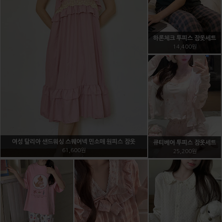
레이스 가슴골가리개
5,400원
그물니트 비키니 3pcs 수영
쿨냉감 심리스 브라
복겸용
9,000원
20,000원