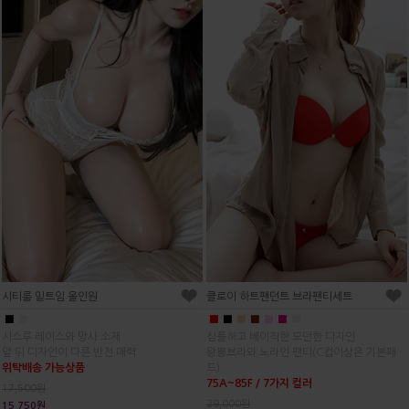
시티룸 밑트임 올인원
클로이 하트팬던트 브라팬티세트
■
■
■
■
■
■
■
■
■
시스루 레이스와 망사 소재
심플하고 베이직한 모던한 디자인
앞 뒤 디자인이 다른 반전 매력
왕뽕브라와 노라인 팬티(C컵이상은 기본패
위탁배송 가능상품
드)
75A~85F / 7가지 컬러
17,500원
29,000원
15,750원