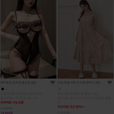
레이오픈 밑트임 올인원 슬립
여성 마델 코튼 끈소매 원피스 잠옷
■
■
■
가슴 라인을 아슬아슬 오픈 디자인
멋스러운 프린팅으로 퀄리티 up!
밑오픈형 디자인으로 섹시 UP
부드러운 컬러에 디자인까지 사로잡은 홈웨
위탁배송 가능상품
어
프리미엄 국산 원피스
20,000원
77,500원
18,000원