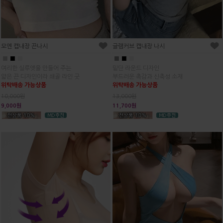
모엔 캡내장 끈나시
글램커브 캡내장 나시
■
■
■
■
■
■
여리한 실루엣을 만들어 주는
밑단 라운드 디자인
얇은 끈 디자인이라 쇄골 라인 굿
부드러운 촉감과 신축성 소재
위탁배송 가능상품
위탁배송 가능상품
10,000원
13,000원
9,000원
11,700원