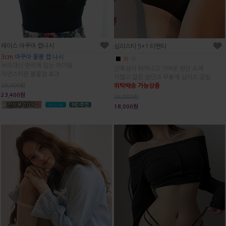
레이스 아쿠아 캡나시
심리스티 5+1 티팬티
3cm
아쿠아 물뽕 캡 나시
■
■
■
브라대신 편하게 입는 아이템
신축성이 뛰어나고 가벼운 원단 소재
자연스러운 볼륨업 효과
가볍고 얇은 원단과 무봉제 심리스 공법
위탁배송 가능상품
26,000원
23,400원
36,000원
18,000원