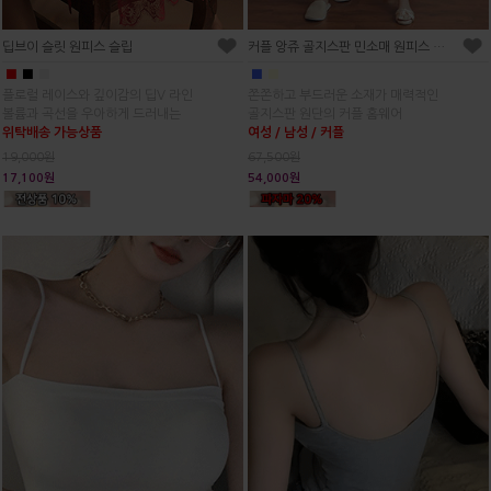
딥브이 슬릿 원피스 슬립
커플 앙쥬 골지스판 민소매 원피스 홈웨어(2C)
■
■
■
■
■
플로럴 레이스와 깊이감의 딥V 라인
쫀쫀하고 부드러운 소재가 매력적인
볼륨과 곡선을 우아하게 드러내는
골지스판 원단의 커플 홈웨어
위탁배송 가능상품
여성 / 남성 / 커플
19,000원
67,500원
17,100원
54,000원