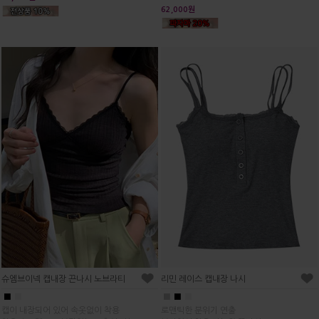
62,000원
슈엠브이넥 캡내장 끈나시 노브라티
리민 레이스 캡내장 나시
■
■
■
■
■
캡이 내장되어 있어 속옷없이 착용
로맨틱한 분위기 연출