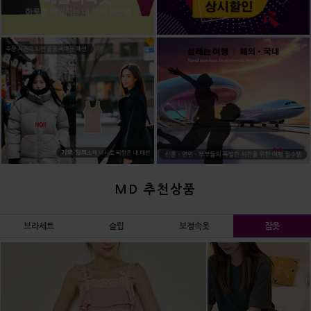
MD 추천상품
브라세트
슬립
보정속옷
잠옷