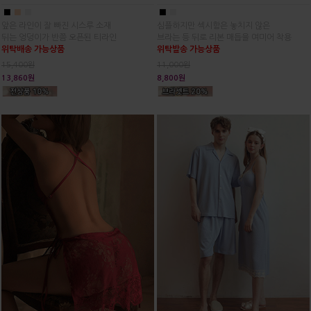
■
■
■
■
■
앞은 라인이 잘 빠진 시스루 소재
심플하지만 섹시함은 놓치지 않은
뒤는 엉덩이가 반쯤 오픈된 티라인
브라는 등 뒤로 리본 매듭을 여미어 착용
위탁배송 가능상품
위탁발송 가능상품
15,400원
11,000원
13,860원
8,800원