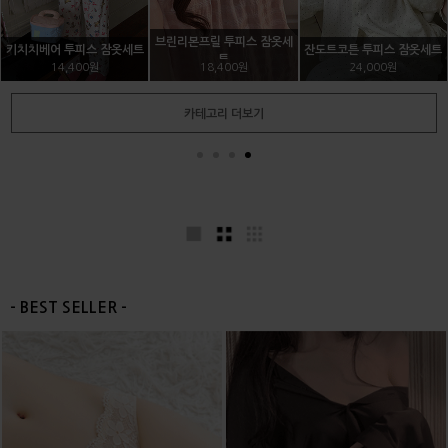
레드리본 브라팬티세트
그녀의 배드신 브라팬티세트
윙하프 누드브라
21,600원
22,400원
9,000원
카테고리 더보기
- BEST SELLER -