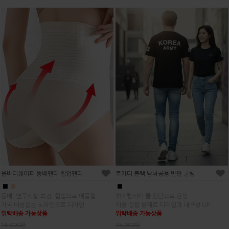
올바디쉐이퍼 똥배팬티 힙업팬티
로카티 블랙 남녀공용 반팔 쿨링
■
■
■
똥배, 옆구리살 보정, 힙업으로 애플힘
하이퀄리티 쿨 원단으로 탄생
자국 비침없는 노라인으로 디자인
이중 접합 봉제로 디테일과 내구성 UP
위탁배송 가능상품
위탁배송 가능상품
15,000원
15,000원