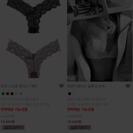
브이 시스루 레이스 T팬티
프렌치레이스 앞후크 브라
■
■
■
■
■
■
■
브이 라인의 섹시함이 물씬
얇은 이중 어깨끈과 앞후크
시스루 레이스 소재로 은은한 비침
어깨끈 노출에도 부담이 적어
위탁배송 가능상품
위탁배송 가능상품
11,600원
20,000원
10,440원
18,000원