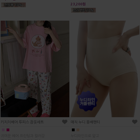
23,200원
매직 누디 똥배팬티
키치치베어 투피스 잠옷세트
■
■
■
■
누디라인으로 얇고
귀여운 베어 프린팅과 컬러감