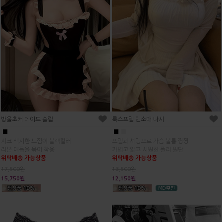
방울초커 메이드 슬립
룩스프릴 민소매 나시
■
■
■
시크 섹시한 느낌이 블랙컬러
프릴과 셔링으로 가슴 볼륨 짱짱
리본 매듭을 묶어 착용
가볍고 얇고 시원한 폴리 원단
위탁배송 가능상품
위탁배송 가능상품
17,500원
13,500원
15,750원
12,150원