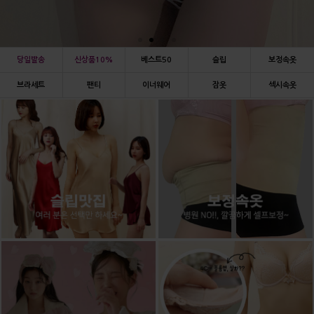
당일발송
신상품10%
베스트50
슬립
보정속옷
브라세트
팬티
이너웨어
잠옷
섹시속옷