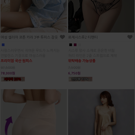
여성 셀리아 코튼 카라 3부 투피스 잠옷
로제시스루2 티팬티
■
■
■
■
사랑스러우면서 귀여운 무드가 느껴지는
시스루 망사 소재로 은은한 비침
언발란스 기장으로 여성스러움
허리 라인은 2줄 스트랩으로 제작
프리미엄 국산 원피스
위탁배송 가능상품
97,500원
7,500원
78,000원
6,750원