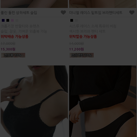
롤린 돌핀 상하세트 슬립
미니멀 레이스 밑트임 브라팬티세트
■
■
■
■
■
■
크롭기장 반팔티와 숏팬츠
시스루 레이스 소재 특유의 비침
슬립, 잠옷, 가벼운 외출복 가능
섹시한 브라와 팬티 세트
위탁배송 가능상품
위탁발송 가능상품
17,000원
14,000원
15,300원
11,200원