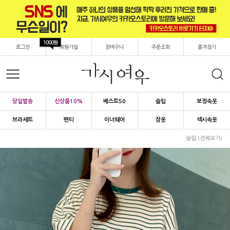
1000원
로그인
회원가입
장바구니
주문조회
즐겨찾기
당일발송
신상품10%
베스트50
슬립
보정속옷
브라세트
팬티
이너웨어
잠옷
섹시속옷
슬립 (전체보기)