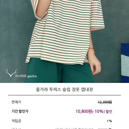
줄가라 투피스 슬립 잠옷 캡내장
판매가
12,000원
10,800
원
10%
기간 할인가
(-
) 할인
적립금
1%