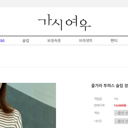
50
슬립
보정속옷
브라셋트
팬티
줄가라 투피스 슬립 
적립금
1%
판매가격
12,000원
-
색상
사이즈