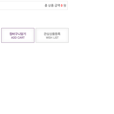
총 상품 금액
0
원