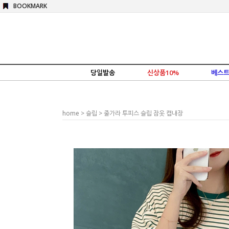
BOOKMARK
당일발송
신상품10%
베스트
home
>
슬립
> 줄가라 투피스 슬립 잠옷 캡내장