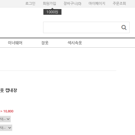
로그인
회원가입
장바구니(
0
)
마이페이지
주문조회
1000원
이너웨어
잠옷
섹시속옷
잠옷 캡내장
> 10,800