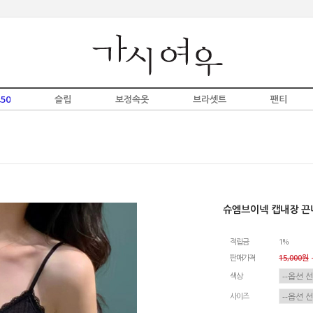
50
슬립
보정속옷
브라셋트
팬티
슈엠브이넥 캡내장 끈
적립금
1%
판매가격
15,000원
-
색상
사이즈