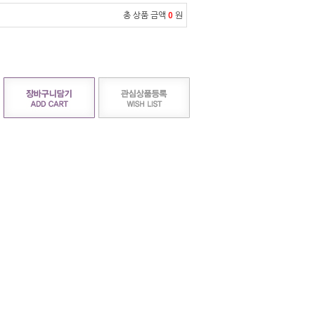
총 상품 금액
0
원