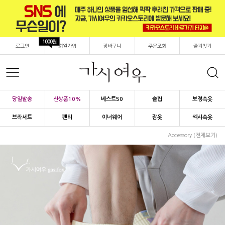
1000원
로그인
회원가입
장바구니
주문조회
즐겨찾기
당일발송
신상품10%
베스트50
슬립
보정속옷
브라세트
팬티
이너웨어
잠옷
섹시속옷
Accessory (전체보기)