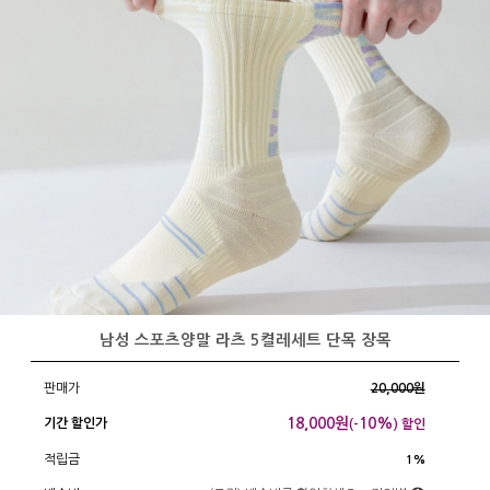
남성 스포츠양말 라츠 5켤레세트 단목 장목
판매가
20,000원
18,000
원
10%
기간 할인가
(-
) 할인
적립금
1%