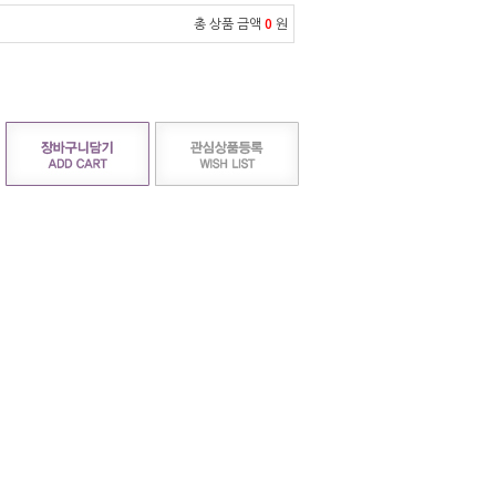
총 상품 금액
0
원