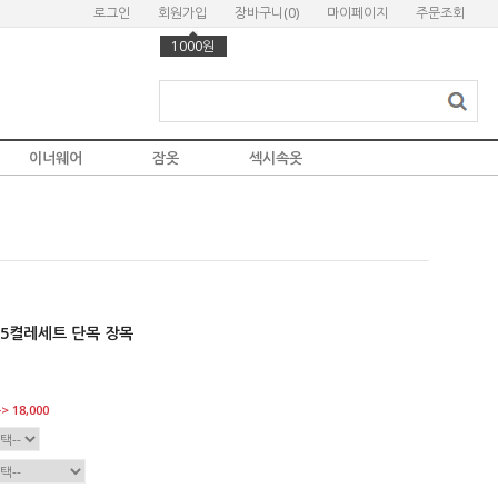
로그인
회원가입
장바구니(
0
)
마이페이지
주문조회
1000원
이너웨어
잠옷
섹시속옷
 5켤레세트 단목 장목
> 18,000