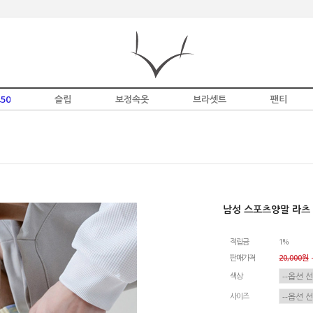
50
슬립
보정속옷
브라셋트
팬티
남성 스포츠양말 라츠
적립금
1%
판매가격
20,000원
-
색상
사이즈