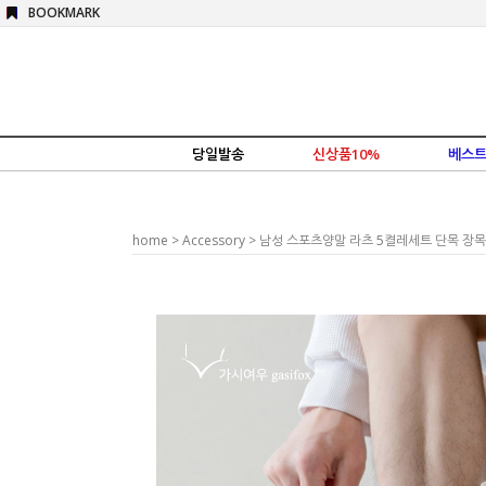
BOOKMARK
당일발송
신상품10%
베스트
home
>
Accessory
> 남성 스포츠양말 라츠 5켤레세트 단목 장목