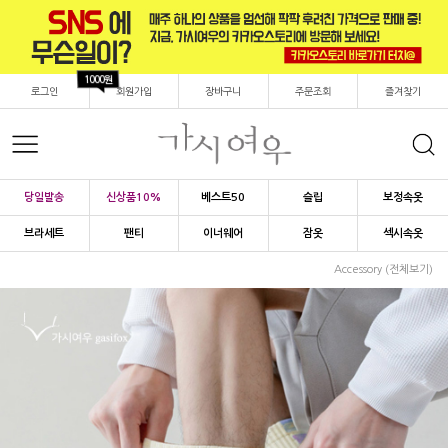
1000원
로그인
회원가입
장바구니
주문조회
즐겨찾기
당일발송
신상품10%
베스트50
슬립
보정속옷
브라세트
팬티
이너웨어
잠옷
섹시속옷
Accessory (전체보기)