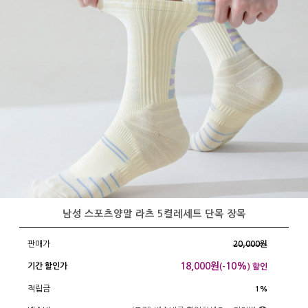
남성 스포츠양말 라츠 5켤레세트 단목 장목
판매가
20,000원
18,000
원
10%
기간 할인가
(-
) 할인
적립금
1%