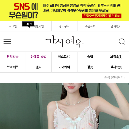
1000원
로그인
회원가입
장바구니
주문조회
즐겨찾기
당일발송
신상품10%
베스트50
슬립
보정속옷
브라세트
팬티
이너웨어
잠옷
섹시속옷
슬립 (전체보기)