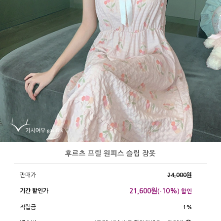
후르츠 프릴 원피스 슬립 잠옷
판매가
24,000원
21,600
원
10%
기간 할인가
(-
) 할인
적립금
1%