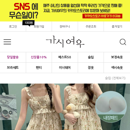
1000원
로그인
회원가입
장바구니
주문조회
즐겨찾기
당일발송
신상품10%
베스트50
슬립
보정속옷
브라세트
팬티
이너웨어
잠옷
섹시속옷
슬립 (전체보기)