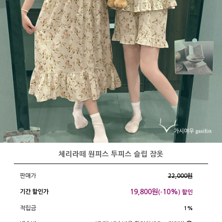
체리라떼 원피스 투피스 슬립 잠옷
판매가
22,000원
19,800
원
10%
기간 할인가
(-
) 할인
적립금
1%