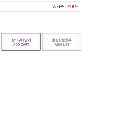
총 상품 금액
0
원