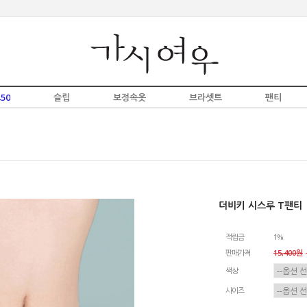
50
슬립
보정속옷
브라셋트
팬티
더비키 시스루 T팬티
적립금
1%
판매가격
15,400원
-
색상
사이즈