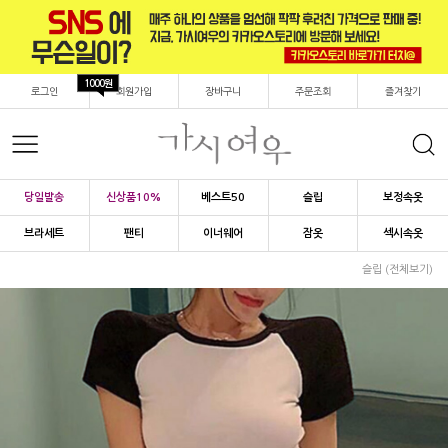
1000원
로그인
회원가입
장바구니
주문조회
즐겨찾기
당일발송
신상품10%
베스트50
슬립
보정속옷
브라세트
팬티
이너웨어
잠옷
섹시속옷
슬립 (전체보기)