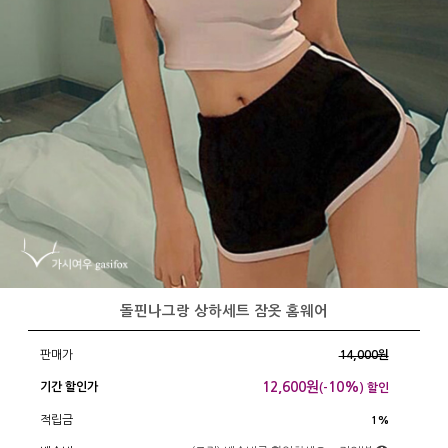
돌핀나그랑 상하세트 잠옷 홈웨어
판매가
14,000원
12,600
원
10%
기간 할인가
(-
) 할인
적립금
1%