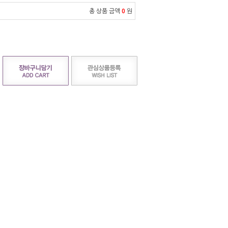
총 상품 금액
0
원