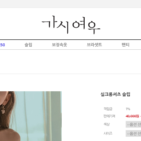
50
슬립
보정속옷
브라셋트
팬티
실크롱셔츠 슬립
적립금
1%
판매가격
40,000원
-
색상
사이즈