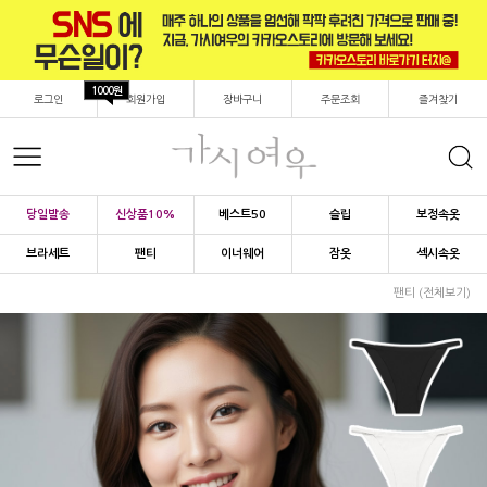
1000원
로그인
회원가입
장바구니
주문조회
즐겨찾기
당일발송
신상품10%
베스트50
슬립
보정속옷
브라세트
팬티
이너웨어
잠옷
섹시속옷
팬티 (전체보기)