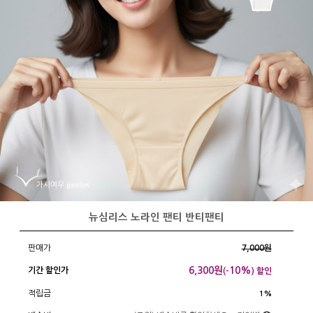
뉴심리스 노라인 팬티 반티팬티
판매가
7,000원
6,300
원
10%
기간 할인가
(-
) 할인
적립금
1%