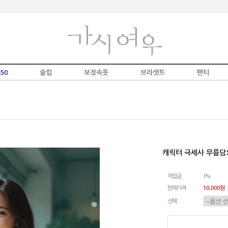
50
슬립
보정속옷
브라셋트
팬티
캐릭터 극세사 무릎담
적립금
1%
판매가격
10,000원
선택