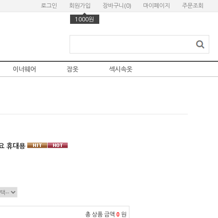
로그인
회원가입
장바구니(
0
)
마이페이지
주문조회
1000원
이너웨어
잠옷
섹시속옷
요 휴대용
총 상품 금액
0
원