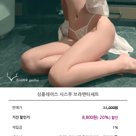
심플레이스 시스루 브라팬티세트
판매가
11,000원
8,800
원
20%
기간 할인가
(-
) 할인
적립금
1%