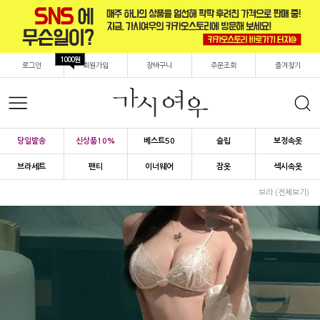
1000원
로그인
회원가입
장바구니
주문조회
즐겨찾기
당일발송
신상품10%
베스트50
슬립
보정속옷
브라세트
팬티
이너웨어
잠옷
섹시속옷
브라 (전체보기)