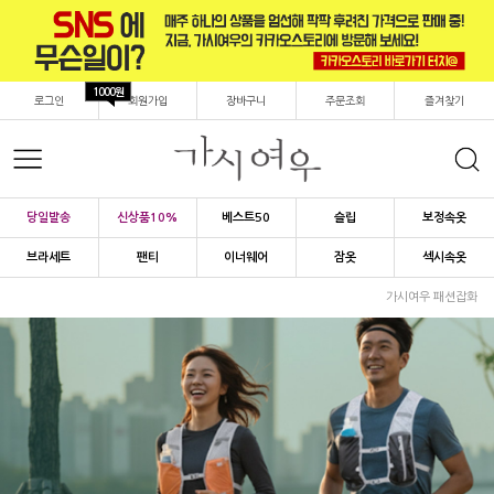
1000원
로그인
회원가입
장바구니
주문조회
즐겨찾기
당일발송
신상품10%
베스트50
슬립
보정속옷
브라세트
팬티
이너웨어
잠옷
섹시속옷
가시여우 패션잡화