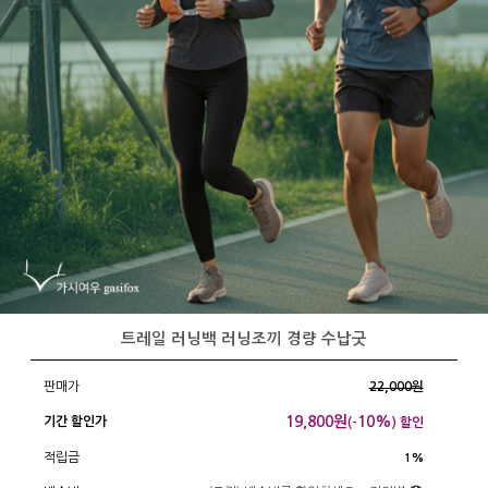
트레일 러닝백 러닝조끼 경량 수납굿
판매가
22,000원
19,800
원
10%
기간 할인가
(-
) 할인
적립금
1%