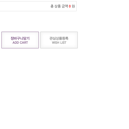
총 상품 금액
0
원