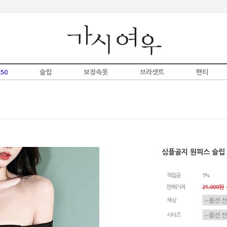
50
슬립
보정속옷
브라셋트
팬티
심플골지 원피스 슬립 
적립금
1%
판매가격
21,000원
-
색상
사이즈